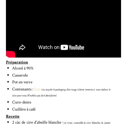
Préparation
Alcool à 90%
Casserole
Pot en verre
Contenants :
lien
(ou recycler le packaging d'un rouge à lèvres terminé si vous réalisez le
tuto pour vous.N'oubliez pas de le désinfecter).
Cure-dents
Cuillère à café
Recette
2 càc de cire d'abeille blanche
( je vous conseille la cire blanche, la jaune