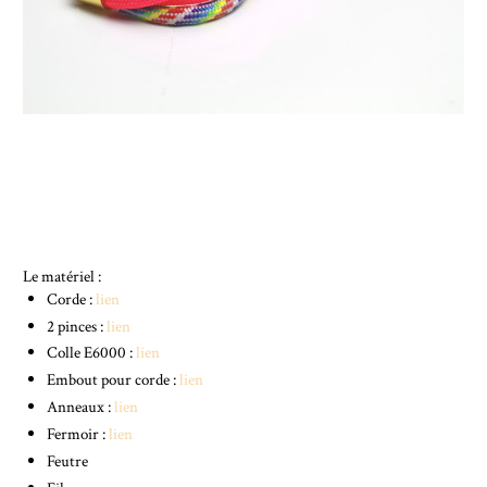
Le matériel :
Corde :
lien
2 pinces :
lien
Colle E6000 :
lien
Embout pour corde :
lien
Anneaux :
lien
Fermoir :
lien
Feutre